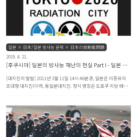
일본 × 日本/일본 방사능 문제 × 日本の放射能問題
2019. 8. 21.
[후쿠시마] 일본의 방사능 재난의 현실 Part I - 일본 미
디어 ①
[대지진의 발발] 2011년 3월 11일 14시 46분경, 일본은 미증유의
초대형 대지진(이하, 동일본대지진. 정식 명칭은 도호쿠 지방 태평
양 해역 지진 - 東北地方太平洋沖地震)을 맞이하게 된다. 지진은
일본을 기준으로 오른쪽 태평양의 가까운 바다에서 시작되었지만
인접한 후쿠시마현 뿐만 아니라 일본 전체를 뒤 흔들 만큼 강력했
고, 그 세기는 9.0에 이르렀다. 진앙으로부터 직선거리로 약 600여
킬로나 떨어져 있던 당시 필자가 유학하고 있었던 오사카 근방도 예
외는 아니어서 한 동안 땅의 흔들림은 멈출 줄을 몰랐다. 사실, 일본